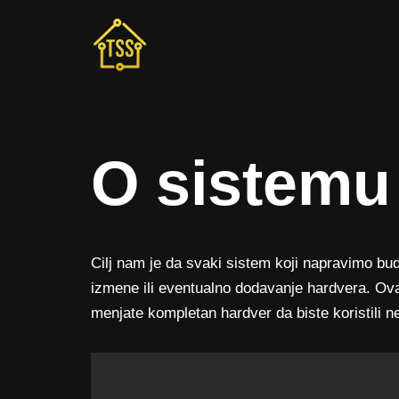
Skip
to
content
O sistemu
Cilj nam je da svaki sistem koji napravimo bud
izmene ili eventualno dodavanje hardvera. Ova
menjate kompletan hardver da biste koristili n