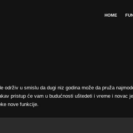
HOME
FU
e održiv u smislu da dugi niz godina može da pruža najmoder
kav pristup će vam u budućnosti uštedeti i vreme i novac je
eke nove funkcije.