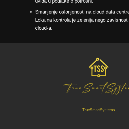
uvida u podatke o potrošni.
Smanjenje oslonjenosti na cloud data centr
Lokalna kontrola je zelenija nego zavisnost
cloud-a.
TrueSmartSystems