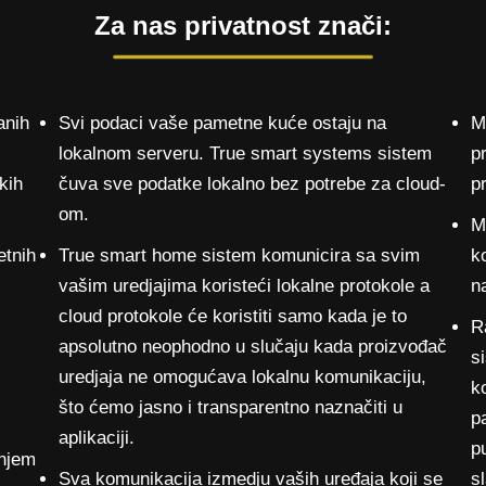
Za nas privatnost znači:
anih
Svi podaci vaše pametne kuće ostaju na
M
lokalnom serveru. True smart systems sistem
p
kih
čuva sve podatke lokalno bez potrebe za cloud-
p
om.
M
etnih
True smart home sistem komunicira sa svim
k
vašim uredjajima koristeći lokalne protokole a
na
cloud protokole će koristiti samo kada je to
Ra
apsolutno neophodno u slučaju kada proizvođač
s
uredjaja ne omogućava lokalnu komunikaciju,
k
što ćemo jasno i transparentno naznačiti u
p
aplikaciji.
p
anjem
Sva komunikacija izmedju vaših uređaja koji se
s