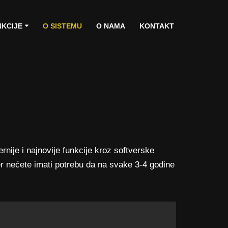
NKCIJE
O SISTEMU
O NAMA
KONTAKT
nije i najnovije funkcije kroz softverske
r nećete imati potrebu da na svake 3-4 godine