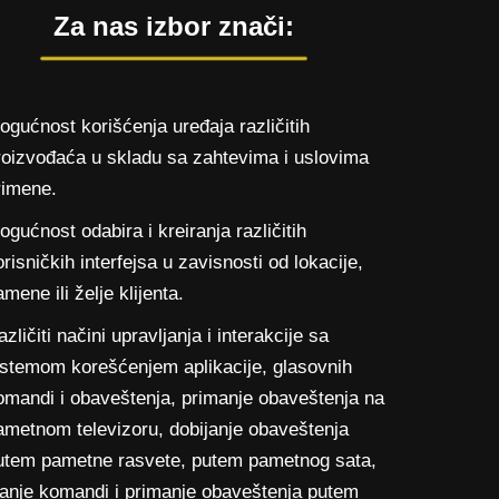
Za nas izbor znači:
ogućnost korišćenja uređaja različitih
roizvođaća u skladu sa zahtevima i uslovima
rimene.
ogućnost odabira i kreiranja različitih
orisničkih interfejsa u zavisnosti od lokacije,
mene ili želje klijenta.
zličiti načini upravljanja i interakcije sa
istemom korešćenjem aplikacije, glasovnih
omandi i obaveštenja, primanje obaveštenja na
ametnom televizoru, dobijanje obaveštenja
utem pametne rasvete, putem pametnog sata,
lanje komandi i primanje obaveštenja putem