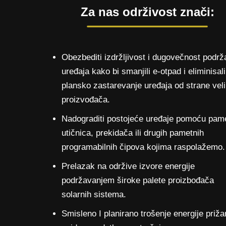
Za nas održivost znači:
Obezbediti izdržljivost i dugovečnost podrž
uređaja kako bi smanjili e-otpad i eliminisali
plansko zastarevanje uređaja od strane veli
proizvođača.
Nadograditi postojeće uređaje pomoću pam
utičnica, prekidača ili drugih pametnih
programabilnih čipova kojima raspolažemo.
Prelazak na održive izvore energije
podržavanjem široke palete proizbođača
solarnih sistema.
Smisleno I planirano trošenje energije priž