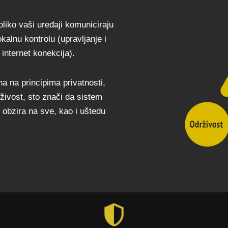
liko vaši uređaji komuniciraju
kalnu kontrolu (upravljanje i
 internet konekcija).
a na principima privatnosti,
rživost, sto znači da sistem
 obzira na sve, kao i uštedu