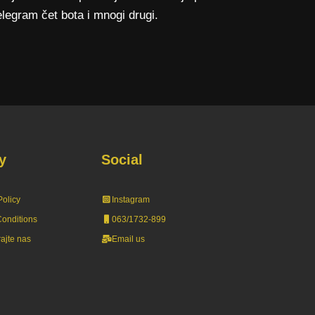
elegram čet bota i mnogi drugi.
y
Social
Policy
Instagra
m
onditions
063/1732-899
rajte nas
Email us