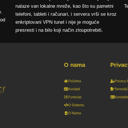
nalaze van lokalne mreže, kao što su pametni
T
e.
telefoni, tableti i računari, i servera vrši se kroz
 od
enkriptovani VPN tunel i nije je moguće
presresti i na bilo koji način zloupotrebiti.
O nama
Privac
Početna
Privacy 
Kontakt
Terms&C
Funkcije
Kontakti
O Sistemu
O Nama